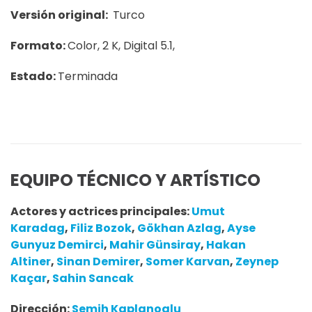
Versión original:
Turco
Formato:
Color, 2 K, Digital 5.1,
Estado:
Terminada
EQUIPO TÉCNICO Y ARTÍSTICO
Actores y actrices principales:
Umut
Karadag
,
Filiz Bozok
,
Gökhan Azlag
,
Ayse
Gunyuz Demirci
,
Mahir Günsiray
,
Hakan
Altiner
,
Sinan Demirer
,
Somer Karvan
,
Zeynep
Kaçar
,
Sahin Sancak
Dirección:
Semih Kaplanoglu