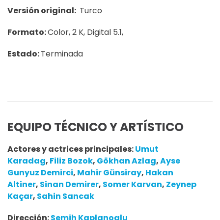
Versión original:
Turco
Formato:
Color, 2 K, Digital 5.1,
Estado:
Terminada
EQUIPO TÉCNICO Y ARTÍSTICO
Actores y actrices principales:
Umut
Karadag
,
Filiz Bozok
,
Gökhan Azlag
,
Ayse
Gunyuz Demirci
,
Mahir Günsiray
,
Hakan
Altiner
,
Sinan Demirer
,
Somer Karvan
,
Zeynep
Kaçar
,
Sahin Sancak
Dirección:
Semih Kaplanoglu